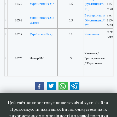
+
103.6
Українське Радіо
0.5
(Куяльницької
115-А,
ТГ)
МФКР
Вестерничани
вул. Я
Українське Радіо -
+
103.6
0.5
(Куяльницької
115-А,
Одеса
ТГ)
МФКР
щогла
+
107.5
Українське Радіо
0.2
Чечельник
"Агроі
Каменка /
+
107.7
Интер FM
3
Григориополь
/ Тирасполь
Наші друзі та партнери:
Цей сайт використовує лише технічні куки-файли.
Продовжуючи навігацію, Ви погоджуєтесь на їх
використання у відповідності до нашої політики