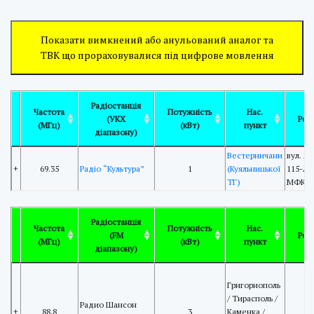
Показати вимкнений або анульований аналог та
ТВК що прораховувалися під цифрове мовлення
Радіостанція
Частота
Потужність
Нас.
(УКХ
Роз
(МГц)
(кВт)
пункт
діапазону)
Вестерничани
вул. Я
+
69.35
Радіо “Культура”
1
(Куяльницької
115-А,
ТГ)
МФКР
Радіостанція
Частота
Потужність
Нас.
(FM
Роз
(МГц)
(кВт)
пункт
діапазону)
Григориополь
/ Тирасполь /
Радио Шансон
+
88.8
3
Каменка /