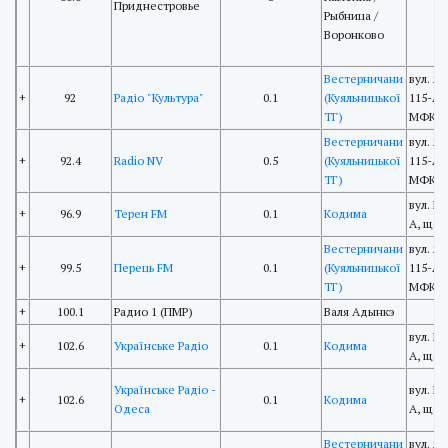
Приднестровье
Рыбница /
Воронково
Вестерничани
вул. Я
+
92
Радіо "Культура"
0.1
(Куяльницької
115-А,
ТГ)
МФКР
Вестерничани
вул. Я
+
92.4
Radio NV
0.5
(Куяльницької
115-А,
ТГ)
МФКР
вул. Г
+
96.9
Терен FM
0.1
Кодима
А, що
Вестерничани
вул. Я
+
99.5
Перець FM
0.1
(Куяльницької
115-А,
ТГ)
МФКР
+
100.1
Радио 1 (ПМР)
Валя Адынкэ
вул. Г
+
102.6
Українське Радіо
0.1
Кодима
А, що
Українське Радіо -
вул. Г
+
102.6
0.1
Кодима
Одеса
А, що
Вестерничани
вул. Я