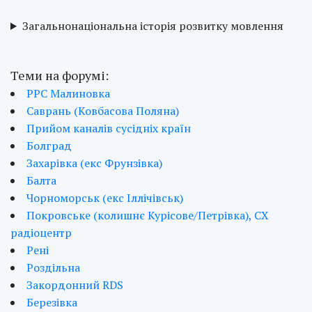
Загальнонаціональна історія розвитку мовлення
Теми на форумі:
РРС Малиновка
Саврань (Ковбасова Поляна)
Прийом каналів сусідніх країн
Болград
Захарівка (екс Фрунзівка)
Балта
Чорноморськ (екс Іллічівськ)
Покровське (колишнє Курісове/Петрівка), СХ
радіоцентр
Рені
Роздільна
Закордонний RDS
Березівка