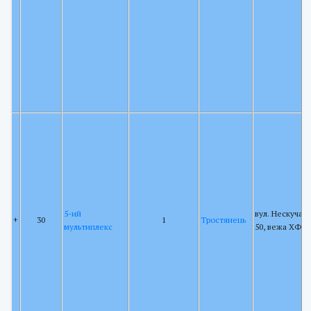
5-ий
вул. Нескучан
+
30
1
Тростянець
мультиплекс
50, вежа ХФК