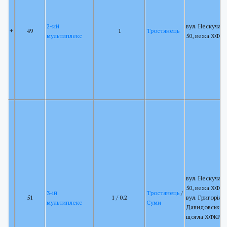
2-ий
вул. Нескучан
+
49
1
Тростянець
мультиплекс
50, вежа ХФК
вул. Нескучан
50, вежа ХФКР
3-ій
Тростянець
/
51
1 / 0.2
вул. Григорія
мультиплекс
Суми
Давидовського
щогла ХФКРР