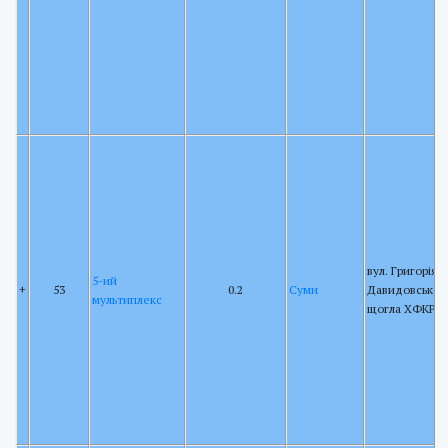
вул. Григорія
5-ий
+
53
0.2
Суми
Давидовського
мультиплекс
щогла ХФКРР