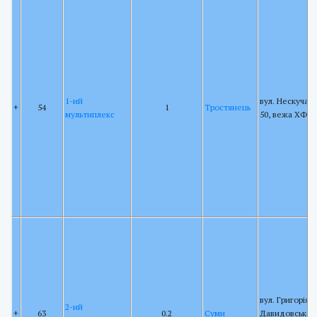
1-ий
вул. Нескучан
+
54
1
Тростянець
мультиплекс
50, вежа ХФК
вул. Григорія
2-ий
+
63
0.2
Суми
Давидовського