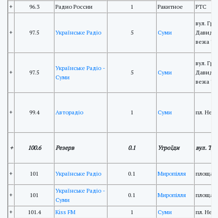
+
96.3
Радио России
1
Ракитное
РТС
вул. Гри
+
97.5
Українське Радіо
5
Суми
Давидов
вежа Т
вул. Гри
Українське Радіо -
+
97.5
5
Суми
Давидов
Суми
вежа Т
+
99.4
Авторадіо
1
Суми
пл. Нез
+
100.6
Резерв
0.1
Угроїди
вул. Тр
+
101
Українське Радіо
0.1
Миропілля
площа 
Українське Радіо -
+
101
0.1
Миропілля
площа 
Суми
+
101.4
Kiss FM
1
Суми
пл. Нез