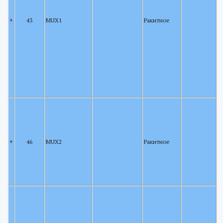
+
43
MUX1
Ракитное
+
46
MUX2
Ракитное