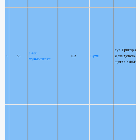
вул. Григорія
1-ий
+
36
0.2
Суми
Давидовського
мультиплекс
щогла ХФКРР