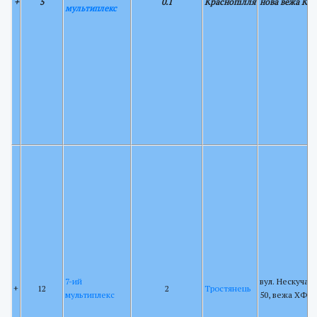
+
5
0.1
Краснопілля
нова вежа КР
мультиплекс
7-ий
вул. Нескучан
+
12
2
Тростянець
мультиплекс
50, вежа ХФК