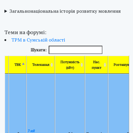
Загальнонаціональна історія розвитку мовлення
Теми на форумі:
ТРМ в Сумській області
Шукати:
Потужність
Нас.
ТВК
Телеканал
Розташуван
(кВт)
пункт
7-ий