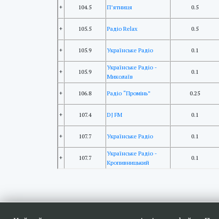
+
104.5
П’ятниця
0.5
+
105.5
Радіо Relax
0.5
+
105.9
Українське Радіо
0.1
Українське Радіо -
+
105.9
0.1
Миколаїв
+
106.8
Радіо “Промінь”
0.25
+
107.4
DJ FM
0.1
+
107.7
Українське Радіо
0.1
Українське Радіо -
+
107.7
0.1
Кропивницький
Наші друзі та партн