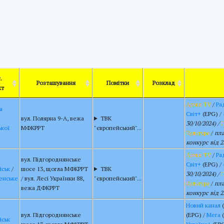
.
Розташування
Помітки
Розклад
кт
Армія TV
/
Ра
а
Світ+
(EPG) /
вул. Полярна 9-A, вежа
ТВК
30/10/2024) /
ької
МФКРРТ
"європейський"...
Культура
/
пл
конкурс від 2
Армія TV
/
Ра
вул. Підгороднянське
Світ+
(EPG) /
йськ
/
шосе 13, щогла МФКРРТ
ТВК
30/10/2024) /
енське
/ вул. Лесі Українки 88,
"європейський"...
Культура
/
пл
вежа ДФКРРТ
конкурс від 2
Новий канал
(
вул. Підгороднянське
(EPG) /
Мега
(
йськ