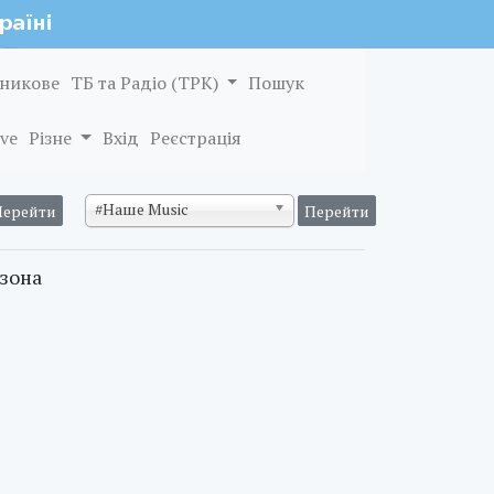
никове
ТБ та Радіо (ТРК)
Пошук
ve
Різне
Вхід
Реєстрація
#Наше Music
 зона