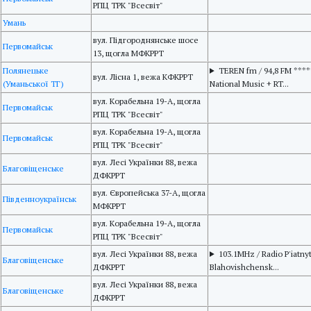
РПЦ ТРК "Всесвіт"
Умань
вул. Підгороднянське шосе
Первомайськ
13, щогла МФКРРТ
Полянецьке
TEREN fm / 94,8 FM ****
вул. Лісна 1, вежа КФКРРТ
(Уманьської ТГ)
National Music + RT...
вул. Корабельна 19-А, щогла
Первомайськ
РПЦ ТРК "Всесвіт"
вул. Корабельна 19-А, щогла
Первомайськ
РПЦ ТРК "Всесвіт"
вул. Лесі Українки 88, вежа
Благовіщенське
ДФКРРТ
вул. Європейська 37-А, щогла
Південноукраїнськ
МФКРРТ
вул. Корабельна 19-А, щогла
Первомайськ
РПЦ ТРК "Всесвіт"
вул. Лесі Українки 88, вежа
103.1MHz / Radio P'iatnyt
Благовіщенське
ДФКРРТ
Blahovishchensk...
вул. Лесі Українки 88, вежа
Благовіщенське
ДФКРРТ