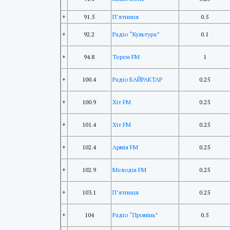
+
91.5
П’ятниця
0.5
+
92.2
Радіо “Культура”
0.1
+
94.8
Терен FM
1
+
100.4
Радіо БАЙРАКТАР
0.25
+
100.9
Хіт FM
0.25
+
101.4
Хіт FM
0.25
+
102.4
Армія FM
0.25
+
102.9
Мелодія FM
0.25
+
103.1
П’ятниця
0.25
+
104
Радіо “Промінь”
0.5