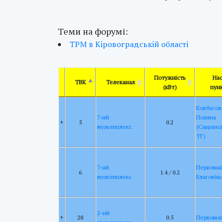
Теми на форумі:
ТРМ в Кiровоградськiй областi
Потужність
Нас
ТВК
Телеканал
(кВт)
пун
Ковбасов
7-ий
Поляна
+
5
0.2
мультиплекс
(Савранс
ТГ)
7-ий
Первома
6
1.4 / 0.2
мультиплекс
Благовіщ
2-ий
+
28
0.5
Первома