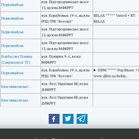
вул. Підгороднянське шосе
Первомайськ
13, щогла МФКРРТ
вул. Корабельна 19-А, щогла
RELAX ***** Varied + RT:
Первомайськ
РПЦ ТРК "Всесвіт"
RELAX
вул. Підгороднянське шосе
Первомайськ
13, щогла МФКРРТ
вул. Підгороднянське шосе
Первомайськ
13, щогла МФКРРТ
Ковбасова Поляна
вул. Полярна 9-A, вежа
(Савранської ТГ)
МФКРРТ
вул. Корабельна 19-А, щогла
DJFM ***** Pop Music + 
Первомайськ
РПЦ ТРК "Всесвіт"
www.djfm.ua Rekla...
вул. Лесі Українки 88, вежа
Благовіщенське
ДФКРРТ
вул. Лесі Українки 88, вежа
Благовіщенське
ДФКРРТ
ери: