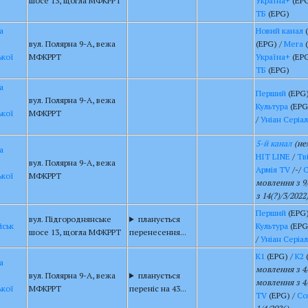
шосе 13, щогла МФКРРТ
Україна+
(EPG
ТБ
(EPG)
а
Новий канал
(
вул. Полярна 9-A, вежа
(EPG) /
Мега
(
ької
МФКРРТ
Україна+
(EPG
ТБ
(EPG)
а
Перший
(EPG)
вул. Полярна 9-A, вежа
Культура
(EPG
ької
МФКРРТ
/
Уніан Серіал
5-й канал
(не
а
HIT LINE
/
Тв
вул. Полярна 9-A, вежа
Армія TV
/-/
С
ької
МФКРРТ
мовлення з 9/
з 14(?)/3/2022
Перший
(EPG)
вул. Підгороднянське
планується
йськ
Культура
(EPG
шосе 13, щогла МФКРРТ
перенесення...
/
Уніан Серіал
К1
(EPG) /
К2
а
мовлення з 4/
вул. Полярна 9-A, вежа
планується
мовлення з 4/
ької
МФКРРТ
переніс на 43...
TV
(EPG) /
Со