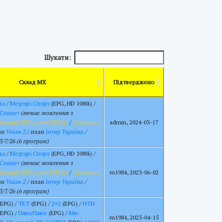
Шукати:
Склад МХ
Підтверджено
да
/
Megogo Спорт
(EPG, HD 1080i) /
Сонце+
(немає мовлення з
Перший (EPG, звук MPEG)
/
Суспільне
admin, 2024-03-17
ан
Уніан 2
/ план
Інтер Україна
/
3/7/26 (6 програм)
да
/
Megogo Спорт
(EPG, HD 1080i) /
Сонце+
(немає мовлення з
Перший (EPG, звук MPEG)
/
Суспільне
m1984, 2023-06-02
ан
Уніан 2
/ план
Інтер Україна
/
3/7/26 (6 програм)
EPG) /
ТЕТ
(EPG) /
2+2
(EPG) /
НТН
EPG) /
ПлюсПлюс
(EPG) /
Ми-
m1984, 2023-04-15