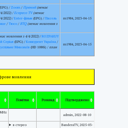
(EPG) /
Zoom
/
Прямий
(немає
4/2022) /
Еспресо TV
(немає
4/2022)
/
Enter-фільм
(EPG) /
Піксель
m1984, 2023-04-15
нце
/
Тюсо
/
BTQ
(немає мовлення з
має мовлення з 4/4/2022)
/
ROZPAKUY
ій Серіал
(EPG) /
Конкурент Україна
/
m1984, 2023-04-15
успільне Миколаїв
(HD 1080i) /
план
ифрове мовлення
Помітки
Розклад
Підтверджено
 MHz
admin, 2022-08-10
в стерео
BanderaTV, 2025-03-