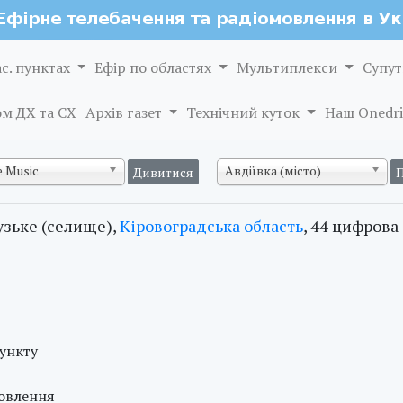
ас. пунктах
Ефір по областях
Мультиплекси
Супут
м ДХ та СХ
Архів газет
Технічний куток
Наш Onedri
 Music
Авдіївка (місто)
зьке (селище),
Кіровоградська область
, 44 цифрова
пункту
мовлення