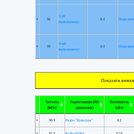
3-ій
+
56
0.5
Первома
мультиплекс
5-ий
+
59
0.5
Первома
мультиплекс
Показати вимкн
Частота
Радіостанція (FM
Потужність
(МГц)
діапазону)
(кВт)
+
90.9
Радіо “Культура”
0.2
+
91.3
Radio ROKS
0.25