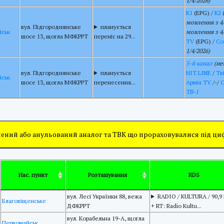
1/4/2026)
К1
(EPG) /
К2
мовлення з 4/
вул. Підгороднянське
планується
йськ
мовлення з 4/
шосе 13, щогла МФКРРТ
переніс на 29...
TV
(EPG) /
Со
1/4/2026)
5-й канал
(не
вул. Підгороднянське
планується
HIT LINE
/
Тв
йськ
шосе 13, щогла МФКРРТ
перенесення...
Армія TV
/-/
С
ТВ-1
ений або анульований аналог та ТВК що прораховувалися під ц
Нас. пункт
Розташування
RDS
вул. Лесі Українки 88, вежа
RADIO / KULTURA / 90,9
Благовіщенське
ДФКРРТ
+ RT: Radio Kultu...
вул. Корабельна 19-А, щогла
Первомайськ