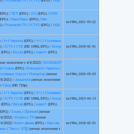
) /
Розпакуй.TV
/
ICTV2
(EPG) /
ОЦЕ
EPG) /
ТЕТ
(EPG) /
2+2
(EPG) /
НТН
EPG) /
ПлюсПлюс
(EPG) /
Ми-
m1984, 2021-03-22
) /
Розпакуй.TV
/
ICTV2
(EPG) /
ОЦЕ
 /
1+1 Україна
(EPG) /
1+1
/
Суспільне
) /
ICTV
/
СТБ
(HD 1080i, EPG) /
Інтер
m1984, 2018-02-01
(EPG) /
Бігуді
(EPG) /
super+
(EPG)
має мовлення з 4/4/2022)
/
ROZPAKUY
ій Серіал
(EPG) /
Конкурент Україна
/
успільне Одеса
/
Репортер
(немає
m1984, 2020-03-05
8/2021) /
Академія
(немає мовлення
)
/
Град
(HD 720p)
 /
1+1 Україна
(EPG) /
1+1
/
Суспільне
) /
ICTV
/
СТБ
(HD 1080i, EPG) /
Інтер
m1984, 2023-04-15
(EPG) /
Бігуді
(EPG) /
super+
(EPG)
(EPG) /
Zoom
/
Прямий
(немає
4/2022) /
Еспресо TV
(немає
4/2022)
/
Enter-фільм
(EPG) /
Піксель
m1984, 2018-02-01
нце
/
Тюсо
/
BTQ
(немає мовлення з