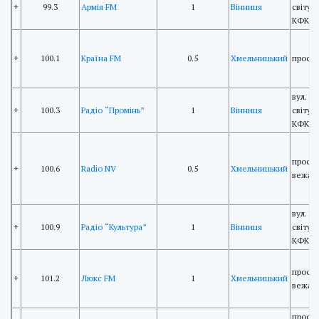
+
99.3
Армія FM
1
Вінниця
світу 
КФКРР
+
100.1
Країна FM
0.5
Хмельницький
просп.
вул. П
+
100.3
Радіо “Промінь”
1
Вінниця
світу 
КФКРР
просп.
+
100.6
Radio NV
0.5
Хмельницький
вежа 
вул. П
+
100.9
Радіо “Культура”
1
Вінниця
світу 
КФКРР
просп.
+
101.2
Люкс FM
1
Хмельницький
вежа 
просп.