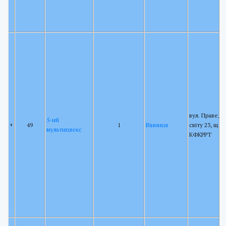
вул. Праведн
5-ий
+
49
1
Вінниця
світу 23, щог
мультиплекс
КФКРРТ