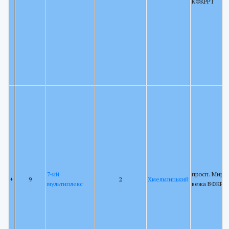
КФКРРТ
7-ий
просп. Миру 
+
9
2
Хмельницький
мультиплекс
вежа ВФКРР