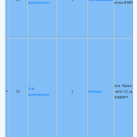
мультиплекс
вежа ВФКРР
вул. Праведн
3-ій
+
31
1
Вінниця
світу 23, щог
мультиплекс
КФКРРТ