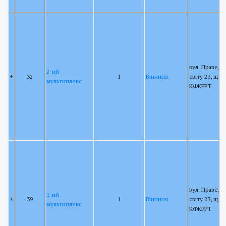
вул. Праведн
2-ий
+
32
1
Вінниця
світу 23, щог
мультиплекс
КФКРРТ
вул. Праведн
1-ий
+
39
1
Вінниця
світу 23, щог
мультиплекс
КФКРРТ