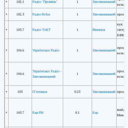
+
102.1
Радіо "Промінь"
1
Хмельницький
вежа 
+
102.5
Радіо Relax
1
Хмельницький
просп.
вул. П
+
103.7
Радіо ТАКТ
1
Вінниця
світу 
КФКРР
просп.
+
104.6
Українське Радіо
1
Хмельницький
вежа 
Українське Радіо -
просп.
+
104.6
1
Хмельницький
Хмельницький
вежа 
+
105
П’ятниця
0.25
Хмельницький
просп.
майда
+
105.7
Бар FM
0.1
Бар
Микола