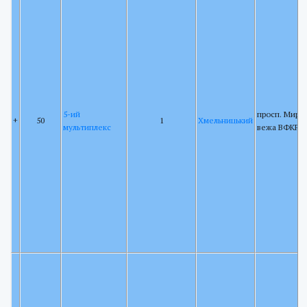
5-ий
просп. Миру 
+
50
1
Хмельницький
мультиплекс
вежа ВФКРР