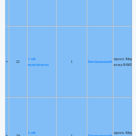
1-ий
просп. Миру 
+
22
1
Хмельницький
мультиплекс
вежа ВФКРР
2-ий
просп. Миру 
+
29
1
Хмельницький