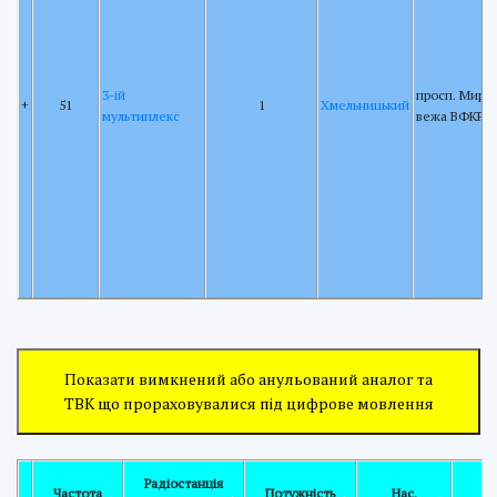
3-ій
просп. Миру 
+
51
1
Хмельницький
мультиплекс
вежа ВФКРР
Показати вимкнений або анульований аналог та
ТВК що прораховувалися під цифрове мовлення
Радіостанція
Частота
Потужність
Нас.