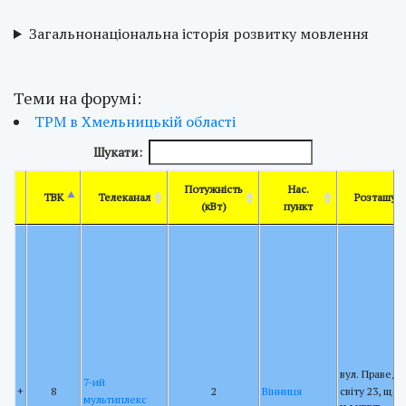
Загальнонаціональна історія розвитку мовлення
Теми на форумі:
ТРМ в Хмельницькій області
Шукати:
Потужність
Нас.
ТВК
Телеканал
Розташув
(кВт)
пункт
вул. Праведн
7-ий
+
8
2
Вінниця
світу 23, щог
мультиплекс