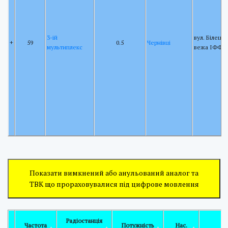
3-ій
вул. Білецьк
+
59
0.5
Чернівці
мультиплекс
вежа ІФФК
Показати вимкнений або анульований аналог та
ТВК що прораховувалися під цифрове мовлення
Радіостанція
Частота
Потужність
Нас.