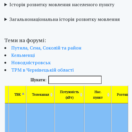
Історія розвитку мовлення населеного пункту
Загальнонаціональна історія розвитку мовлення
Теми на форумі:
Путила, Сена, Соколій та район
Кельменці
Новодністровськ
ТРМ в Чернівецькій області
Шукати:
Потужність
Нас.
ТВК
Телеканал
Розташу
(кВт)
пункт