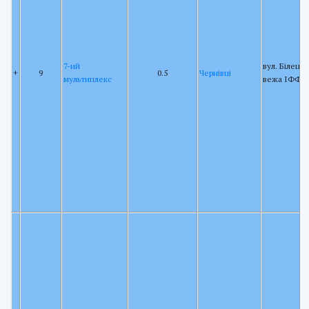
7-ий
вул. Білецьк
+
9
0.5
Чернівці
мультиплекс
вежа ІФФК