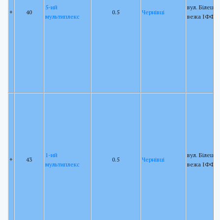
5-ий
вул. Білецьк
+
40
0.5
Чернівці
мультиплекс
вежа ІФФК
1-ий
вул. Білецьк
+
43
0.5
Чернівці
мультиплекс
вежа ІФФК