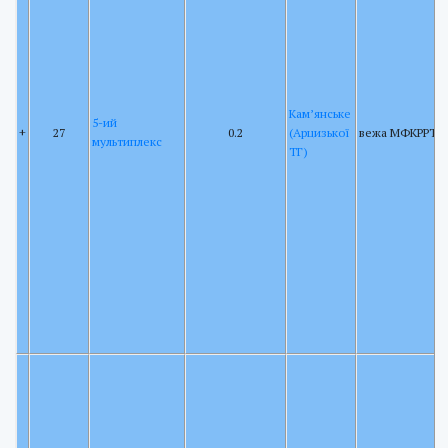
Кам’янське
5-ий
+
27
0.2
(Арцизької
вежа МФКРРТ
мультиплекс
ТГ)