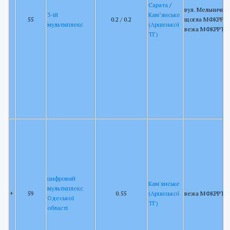
Сарата
/
вул. Мельнична 
3-ій
Кам’янське
55
0.2 / 0.2
щогла МФКРРТ 
мультиплекс
(Арцизької
вежа МФКРРТ
ТГ)
цифровий
Кам'янське
мультиплекс
+
59
0.55
(Арцизької
вежа МФКРРТ
Одеської
ТГ)
області