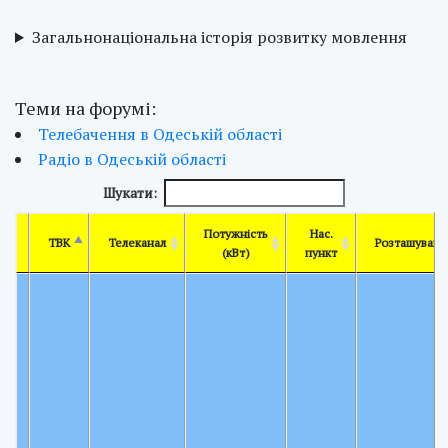
Загальнонаціональна історія розвитку мовлення
Теми на форумі:
Телебачення в Одеській області
Радіо в Одеській області
Шукати:
Потужність
Нас.
ТВК
Телеканал
Розташуванн
(кВт)
пункт