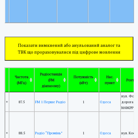
Показати вимкнений або анульований аналог та
ТВК що прораховувалися під цифрове мовлення
Радіостанція
Частота
Потужність
Нас.
(FM
Розта
(МГц)
(кВт)
пункт
діапазону)
вул. Фонт
+
87.5
FM 1 Перше Радіо
1
Одеса
дорога 3,
МФКРРТ
+
88.5
Радіо “Промінь”
1
Одеса
вул. Косм