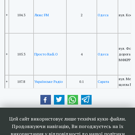
+
104.3
Люкс FM
2
Одеса
вул. Косм
вул. Фонт
+
105.3
Просто Radi.O
4
Одеса
дорога 3,
МФКРРТ
вул. Мель
+
107.8
Українське Радіо
0.1
Сарата
щогла М
Наші друзі та партнери:
Цей сайт використовує лише технічні куки-файли.
Продовжуючи навігацію, Ви погоджуєтесь на їх
використання у відповідності до нашої політики