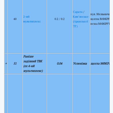
Сарата
/
вул. Мельнична 
2-ий
Кам’янське
40
0.2 / 0.2
щогла МФКРРТ 
мультиплекс
(Арцизької
вежа МФКРРТ
ТГ)
Раніше
задіяний ТВК
+
51
0.04
Успенівка
щогла МФКРРТ
(ex 4-ий
мультиплекс)