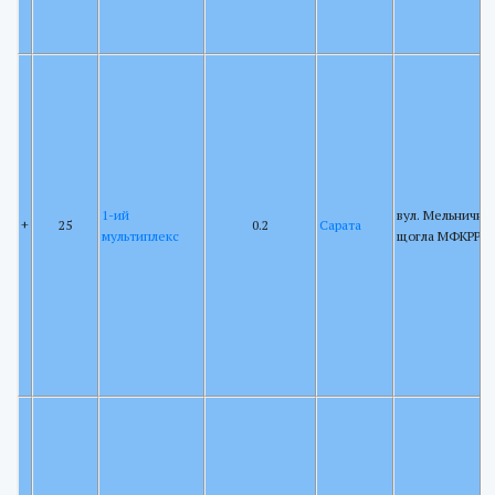
1-ий
вул. Мельнична 
+
25
0.2
Сарата
мультиплекс
щогла МФКРРТ