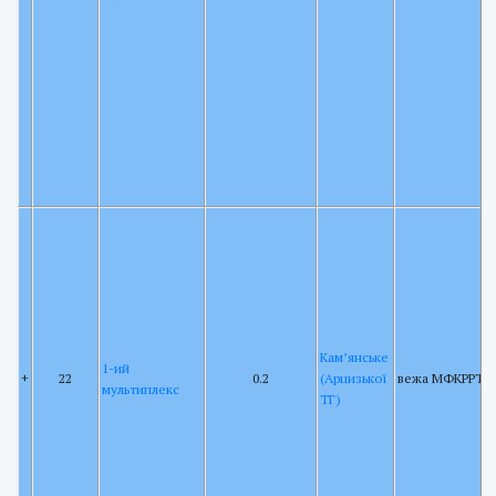
Кам’янське
1-ий
+
22
0.2
(Арцизької
вежа МФКРРТ
мультиплекс
ТГ)