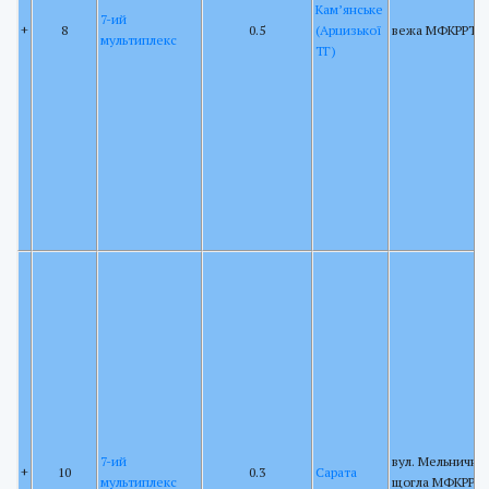
Кам’янське
7-ий
+
8
0.5
(Арцизької
вежа МФКРРТ
мультиплекс
ТГ)
7-ий
вул. Мельнична 
+
10
0.3
Сарата
мультиплекс
щогла МФКРРТ