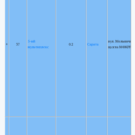
5-ий
вул. Мельнична 
+
37
0.2
Сарата
мультиплекс
щогла МФКРРТ