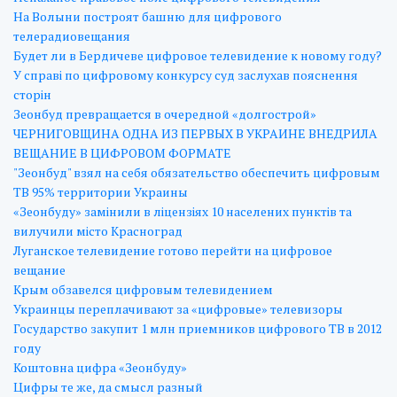
На Волыни построят башню для цифрового
телерадиовещания
Будет ли в Бердичеве цифровое телевидение к новому году?
У справі по цифровому конкурсу суд заслухав пояснення
сторін
Зеонбуд превращается в очередной «долгострой»
ЧЕРНИГОВЩИНА ОДНА ИЗ ПЕРВЫХ В УКРАИНЕ ВНЕДРИЛА
ВЕЩАНИЕ В ЦИФРОВОМ ФОРМАТЕ
"Зеонбуд" взял на себя обязательство обеспечить цифровым
ТВ 95% территории Украины
«Зеонбуду» замінили в ліцензіях 10 населених пунктів та
вилучили місто Красноград
Луганское телевидение готово перейти на цифровое
вещание
Крым обзавелся цифровым телевидением
Украинцы переплачивают за «цифровые» телевизоры
Государство закупит 1 млн приемников цифрового ТВ в 2012
году
Коштовна цифра «Зеонбуду»
Цифры те же, да смысл разный