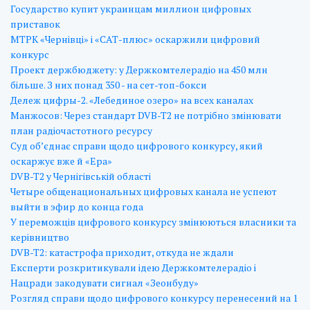
Государство купит украинцам миллион цифровых
приставок
МТРК «Чернівці» і «САТ-плюс» оскаржили цифровий
конкурс
Проект держбюджету: у Держкомтелерадіо на 450 млн
більше. З них понад 350 - на сет-топ-бокси
Дележ цифры-2. «Лебединое озеро» на всех каналах
Манжосов: Через стандарт DVB-T2 не потрібно змінювати
план радіочастотного ресурсу
Суд об’єднає справи щодо цифрового конкурсу, який
оскаржує вже й «Ера»
DVB-T2 у Чернігівській області
Четыре общенациональных цифровых канала не успеют
выйти в эфир до конца года
У переможців цифрового конкурсу змінюються власники та
керівництво
DVB-T2: катастрофа приходит, откуда не ждали
Експерти розкритикували ідею Держкомтелерадіо і
Нацради закодувати сигнал «Зеонбуду»
Розгляд справи щодо цифрового конкурсу перенесений на 1