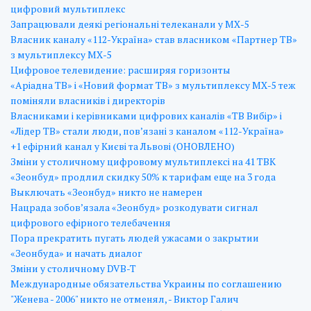
цифровий мультиплекс
Запрацювали деякі регіональні телеканали у МХ-5
Власник каналу «112-Україна» став власником «Партнер ТВ»
з мультиплексу МХ-5
Цифровое телевидение: расширяя горизонты
«Аріадна ТВ» і «Новий формат ТВ» з мультиплексу МХ-5 теж
поміняли власників і директорів
Власниками і керівниками цифрових каналів «ТВ Вибір» і
«Лідер ТВ» стали люди, пов’язані з каналом «112-Україна»
+1 ефірний канал у Києві та Львові (ОНОВЛЕНО)
Зміни у столичному цифровому мультиплексі на 41 ТВК
«Зеонбуд» продлил скидку 50% к тарифам еще на 3 года
Выключать «Зеонбуд» никто не намерен
Нацрада зобов’язала «Зеонбуд» розкодувати сигнал
цифрового ефірного телебачення
Пора прекратить пугать людей ужасами о закрытии
«Зеонбуда» и начать диалог
Зміни у столичному DVB-T
Международные обязательства Украины по соглашению
"Женева - 2006" никто не отменял, - Виктор Галич