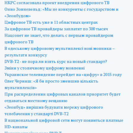
НКРС согласовала проект внедрения цифрового ТВ
Онно Зонневельд: «Мы не конкуренты с государством и
«Зеонбудом»
Цифровое ТВ есть уже в 11 областных центрах
За цифровое ТВ провайдеры заплатят по 300 тысяч
Нацсовет не знает, что делать с первым провайдером
цифрового ТВ
В одеському цифровому мультиплексі нові мовники –
результати конкурсу
DVB-T2 - не пора ли взять курс на новый стандарт?
Зміни у столичному цифрому мовленні
Украинское телевидение перейдет на «цифру» в 2015 году
Олег Черниш: «Я би просто зменшив кількість
мультиплексів»
При распределении цифровых каналов приоритет будет
отдаваться местному вещанию
«Зеонбуд» вирішив будувати мережу цифрового
телебачення у стандарті DVB-T2
В национальной цифровой сети могут появиться платные
HD-каналы