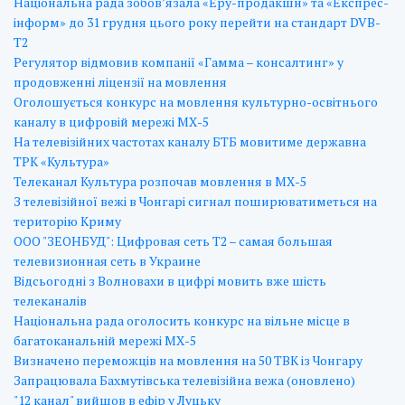
Національна рада зобов’язала «Еру-продакшн» та «Експрес-
інформ» до 31 грудня цього року перейти на стандарт DVB-
T2
Регулятор відмовив компанії «Гамма – консалтинг» у
продовженні ліцензії на мовлення
Оголошується конкурс на мовлення культурно-освітнього
каналу в цифровій мережі МХ-5
На телевізійних частотах каналу БТБ мовитиме державна
ТРК «Культура»
Телеканал Культура розпочав мовлення в МХ-5
З телевізійної вежі в Чонгарі сигнал поширюватиметься на
територію Криму
ООО "ЗЕОНБУД": Цифровая сеть Т2 – самая большая
телевизионная сеть в Украине
Відсьогодні з Волновахи в цифрі мовить вже шість
телеканалів
Національна рада оголосить конкурс на вільне місце в
багатоканальній мережі МХ-5
Визначено переможців на мовлення на 50 ТВК із Чонгару
Запрацювала Бахмутівська телевізійна вежа (оновлено)
"12 канал" вийшов в ефір у Луцьку