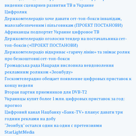
видении сценариев развития ТВ в Украине
Цифролик
Держкомтелерадіо хоче давати сет-топ-бокси інвалідам,
малозабезпеченим і пільговикам (ПРОЕКТ ПОСТАНОВИ)
Африканцы подпортят Украине цифровое ТВ
Держкомтелерадіо оголосив тендер на постачальника сет-
топ-боксів (+ПРОЕКТ ПОСТАНОВИ)
Держкомтелерадіо відкриває «гарячу лінію» та знімає ролик
про безкоштовні сет-топ-бокси
Громадська рада Нацради висловила невдоволення
рекламним роликом «Зеонбуду»
Госкомтелерадио обещает появление цифровых приставок к
концу недели
Вторая партия приемников для DVB-T2
Украинцы купят более 1 млн. цифровых приставок за год:
прогноз
Цифровий канал Нацбанку «Банк-TV» планує давати три
години реклами на добу
"Зеонбуд" остался один на один с претензиями
StarLightMedia