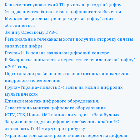
Как изменит украинский ТВ-рынок переход на "цифру
Узгодження технічних питань цифрового телебачення
Мелким вещателям при переходе на "цифру" стоит
объединяться
Зміни у Одеському DVB-T
Региональные телеканалы хотят получить отсрочку оплаты
за запуск в цифре
Група «1+1» подала заявки на цифровий конкурс
В Закарпатье попытаются перевести телевидение на "цифру"
в 2011 году
Підготовлено роз’яснення стосовно питань впровадження
цифрового телемовлення
Група «Україна» подасть 3-4 заяви на місця в цифрових
мультиплексах
Джанкой монтаж цифрового оборудования.
Севастополь монтаж цифрового оборудования.
ICTV, СТБ, Новий і М1 підписали угоди із «Зеонбудом»
Завдяки переходу на цифрове телебачення країни ЄС
отримають 17-44 млрд євро прибутку
Українські телеканали розпочинають перехід на цифрові