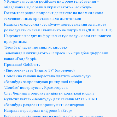
У Криму запустили російське цифрове телебачення –
обладнання відібрали в українського «Зеонбуду»
Госкомтелерадио попросит денег еще на полмиллиона
телевизионных приставок для льготников
Нацрада оголосила «Зеонбуду» попередження за відмову
розкодувати сигнал. Ільяшенко не підтримав (ДОПОВНЕНО)
Нацсовет выводит цифру на чистую воду... и сам становится
прозрачным
"Зеонбуд" частично снял кодировку
Телеканал Княжицького «Еспресо TV» придбав цифровий
канал «Голдберрі»
Прощавай Goldberry
«Кіноточка» стає "Індиго TV" (оновлено)
Половина каналів перестала платити «Зеонбуду»
«Зеонбуд» запропонував ринку нові тарифи
"Донбас" повернувся у Краматорськ
Олег Черниш пропонує виділити додаткові місця в
мультиплексах «Зеонбуду» для каналів М2 та УНІАН
«Зеонбуд» разделят поровну пять олигархов
Нацрада перевірила цифровий «Етер»
Робоча група із переходу на цифру обговорила питання