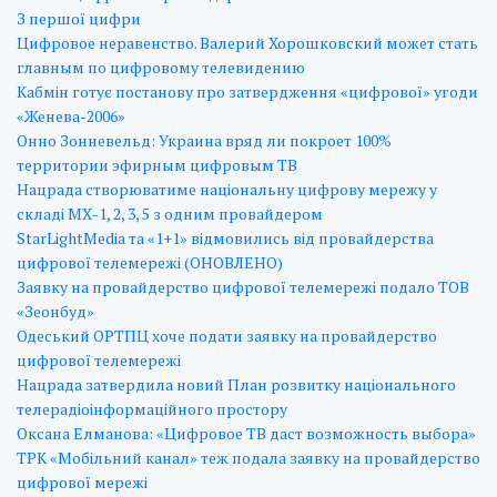
З першої цифри
Цифровое неравенство. Валерий Хорошковский может стать
главным по цифровому телевидению
Кабмін готує постанову про затвердження «цифрової» угоди
«Женева-2006»
Онно Зонневельд: Украина вряд ли покроет 100%
территории эфирным цифровым ТВ
Нацрада створюватиме національну цифрову мережу у
складі МХ-1, 2, 3, 5 з одним провайдером
StarLightMedia та «1+1» відмовились від провайдерства
цифрової телемережі (ОНОВЛЕНО)
Заявку на провайдерство цифрової телемережі подало ТОВ
«Зеонбуд»
Одеський ОРТПЦ хоче подати заявку на провайдерство
цифрової телемережі
Нацрада затвердила новий План розвитку національного
телерадіоінформаційного простору
Оксана Елманова: «Цифровое ТВ даст возможность выбора»
ТРК «Мобільний канал» теж подала заявку на провайдерство
цифрової мережі