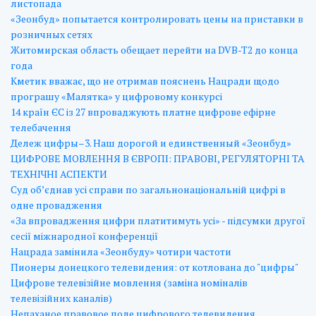
листопада
«Зеонбуд» попытается контролировать цены на приставки в
розничных сетях
Житомирская область обещает перейти на DVB-T2 до конца
года
Кметик вважає, що не отримав пояснень Нацради щодо
програшу «Малятка» у цифровому конкурсі
14 країн ЄС із 27 впроваджують платне цифрове ефірне
телебачення
Дележ цифры–3. Наш дорогой и единственный «Зеонбуд»
ЦИФРОВЕ МОВЛЕННЯ В ЄВРОПІ: ПРАВОВІ, РЕГУЛЯТОРНІ ТА
ТЕХНІЧНІ АСПЕКТИ
Суд об’єднав усі справи по загальнонаціональній цифрі в
одне провадження
«За впровадження цифри платитимуть усі» - підсумки другої
сесії міжнародної конференції
Нацрада замінила «Зеонбуду» чотири частоти
Пионеры донецкого телевидения: от котлована до "цифры"
Цифрове телевізійне мовлення (заміна номіналів
телевізійних каналів)
Непаханое правовое поле цифрового телевидения