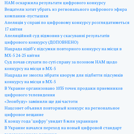
НАМ оскаржила результати цифрового конкурсу
Вещатели хотят убрать из регионального цифрового эфира
компании-пустышки
Апеляція у справі по цифровому конкурсу розглядатиметься
17 квітня
Апеляційний суд відмовив у скасуванні результатів
цифрового конкурсу (ДОПОВНЕНО)
Нацрада підіб’є підсумки повторного конкурсу на місця в
МХ-5 24-25 квітня
Суд почав слухати по суті справу за позовом НАМ щодо
конкурсу на місця в МХ-5
Нацрада не змогла зібрати кворум для підбиття підсумків
конкурсу на місця в МХ-5
В Украине организовано 1035 точек продажи приемников
цифрового телевидения
«Зеонбуду» замінили ще дві частоти
Нацсовет объявил повторный конкурс на региональное
цифровое вещание
К концу года "цифру" увидят 8 млн украинцев
В Украине начался переход на новый цифровой стандарт