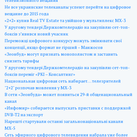
телевизионного вещания
Не все украинские телеканалы успеют перейти на цифровое
вещание до 2015 года
«2+2» купив Real TV Estate та увійшов у мультиплекс МХ-3
У другому тендері Держкомтелерадіо на закупівлю сет-топ-
боксів з’явився новий учасник
Переможці цифрового конкурсу можуть змінювати свої
концепції, якщо формат не гірший – Манжосов
«Зеонбуд» могут признать монополистом и заставить
снизить тарифы
У другому тендері Держкомтелерадіо на закупівлю сет-топ-
боксів переміг «РКІ – Консалтинг»
Национальная цифровая сеть набирает… телезрителей
"2+2" розпочав мовлення у МХ-3
В сети «Зеонбуда» может появиться 29-й общенациональный
канал
«Инфомир» собирается выпускать приставки с поддержкой
DVB-T2 на экспорт
Нарешті стартували останні загальнонаціональні канали
МХ-5
Сеть эфирного цифрового телевидения набрала уже более