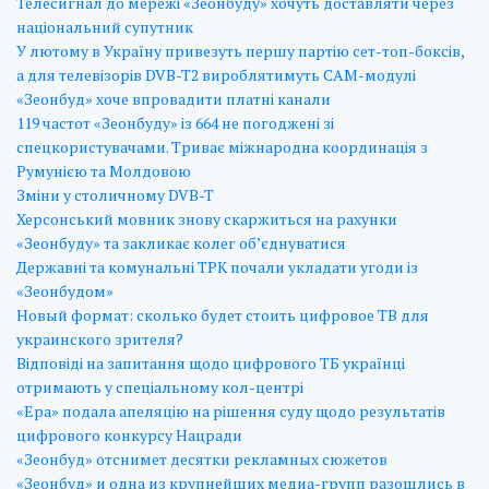
Телесигнал до мережі «Зеонбуду» хочуть доставляти через
національний супутник
У лютому в Україну привезуть першу партію сет-топ-боксів,
а для телевізорів DVB-T2 вироблятимуть САМ-модулі
«Зеонбуд» хоче впровадити платні канали
119 частот «Зеонбуду» із 664 не погоджені зі
спецкористувачами. Триває міжнародна координація з
Румунією та Молдовою
Зміни у столичному DVB-T
Херсонський мовник знову скаржиться на рахунки
«Зеонбуду» та закликає колег об’єднуватися
Державні та комунальні ТРК почали укладати угоди із
«Зеонбудом»
Новый формат: сколько будет стоить цифровое ТВ для
украинского зрителя?
Відповіді на запитання щодо цифрового ТБ українці
отримають у спеціальному кол-центрі
«Ера» подала апеляцію на рішення суду щодо результатів
цифрового конкурсу Нацради
«Зеонбуд» отснимет десятки рекламных сюжетов
«Зеонбуд» и одна из крупнейших медиа-групп разошлись в