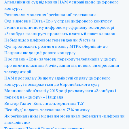
Апеляційний суд відмовив НАМ у справі щодо цифрового
конкурсу
Розпочали мовлення "регіональні" телеканали
Cуд відмовив ТВі та «Ері» у справі цифрового конкурсу
Зміни в столичному цифровому ефірному телепросторі
«Зеонбуд» планирует продавать платный пакет каналов
Небылицы о цифровом телевидении (Часть 4)
Суд продовжить розгляд позову МТРК «Чернівці» до
Нацради щодо цифрового конкурсу
Про плани «Ери» за умови переходу телеканалів у цифру,
про вплив власника й очікування від нового вимірювання
телеаудиторії
НАМ програла у Вищому адмінсуді справу цифрового
конкурсу і поскаржиться до Європейського суду
Мовники зобов’язані у 2013 році рекламувати «Зеонбуд» і
перехід на «цифру» – Нацрада
Виктор Галич: Есть ли альтернатива Т2?
"Зеонбуд" надасть телеканалам 75% знижку
Як регіональним і місцевим мовникам пережити «цифровий
апокаліпсис»
Телеканал "Новый Город" начал вещание