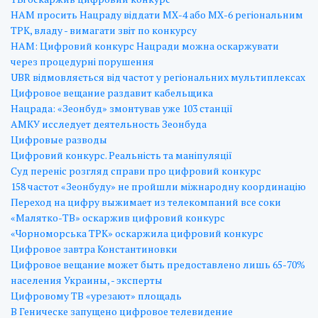
НАМ просить Нацраду віддати МХ-4 або МХ-6 регіональним
ТРК, владу - вимагати звіт по конкурсу
НАМ: Цифровий конкурс Нацради можна оскаржувати
через процедурні порушення
UBR відмовляється від частот у регіональних мультиплексах
Цифровое вещание раздавит кабельщика
Нацрада: «Зеонбуд» змонтував уже 103 станції
АМКУ исследует деятельность Зеонбуда
Цифровые разводы
Цифровий конкурс. Реальність та маніпуляції
Суд переніс розгляд справи про цифровий конкурс
158 частот «Зеонбуду» не пройшли міжнародну координацію
Переход на цифру выжимает из телекомпаний все соки
«Малятко-ТВ» оскаржив цифровий конкурс
«Чорноморська ТРК» оскаржила цифровий конкурс
Цифровое завтра Константиновки
Цифровое вещание может быть предоставлено лишь 65-70%
населения Украины, - эксперты
Цифровому ТВ «урезают» площадь
В Геническе запущено цифровое телевидение