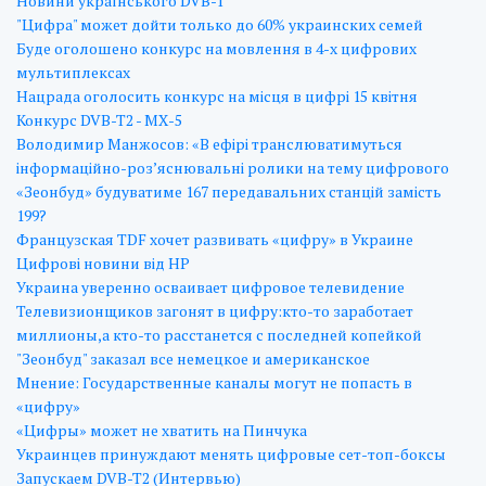
Новини українського DVB-T
"Цифра" может дойти только до 60% украинских семей
Буде оголошено конкурс на мовлення в 4-х цифрових
мультиплексах
Нацрада оголосить конкурс на місця в цифрі 15 квітня
Конкурс DVB-T2 - МХ-5
Володимир Манжосов: «В ефірі транслюватимуться
інформаційно-роз’яснювальні ролики на тему цифрового
«Зеонбуд» будуватиме 167 передавальних станцій замість
199?
Французская TDF хочет развивать «цифру» в Украине
Цифрові новини від НР
Украина уверенно осваивает цифровое телевидение
Телевизионщиков загонят в цифру:кто-то заработает
миллионы,а кто-то расстанется с последней копейкой
"Зеонбуд" заказал все немецкое и американское
Мнение: Государственные каналы могут не попасть в
«цифру»
«Цифры» может не хватить на Пинчука
Украинцев принуждают менять цифровые сет-топ-боксы
Запускаем DVB-T2 (Интервью)