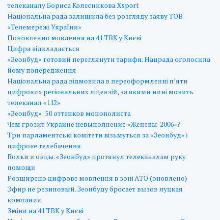
телеканалу Бориса Колесникова Xsport
Національна рада залишила без розгляду заяву ТОВ
«Телемережі України»
Поновленно мовлення на 41 ТВК у Києві
Цифра відкладається
«Зеонбуд» готовий переглянути тарифи. Нацрада оголосила
йому попередження
Національна рада відмовила в переоформленні п’яти
цифрових регіональних ліцензій, за якими нині мовить
телеканал «112»
«Зеонбуд»: 50 оттенков монополиста
Чем грозит Украине невыполнение «Женевы-2006»?
Три парламентські комітети візьмуться за «Зеонбуд» і
цифрове телебачення
Волки и овцы. «Зеонбуд» протянул телеканалам руку
помощи
Розширено цифрове мовлення в зоні АТО (оновлено)
Эфир не резиновый. Зеонбуду бросает вызов луцкая
компания
Зміни на 41 ТВК у Києві