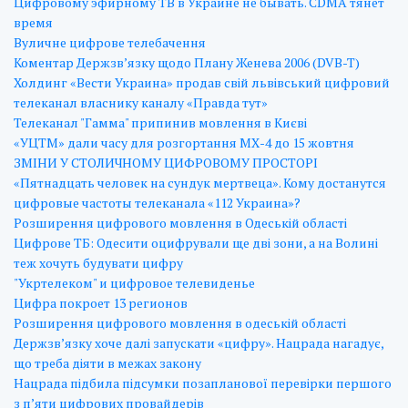
Цифровому эфирному ТВ в Украине не бывать. CDMA тянет
время
Вуличне цифрове телебачення
Коментар Держзв’язку щодо Плану Женева 2006 (DVB-T)
Холдинг «Вести Украина» продав свій львівський цифровий
телеканал власнику каналу «Правда тут»
Телеканал "Гамма" припинив мовлення в Києві
«УЦТМ» дали часу для розгортання МХ-4 до 15 жовтня
ЗМІНИ У СТОЛИЧНОМУ ЦИФРОВОМУ ПРОСТОРІ
«Пятнадцать человек на сундук мертвеца». Кому достанутся
цифровые частоты телеканала «112 Украина»?
Розширення цифрового мовлення в Одеській області
Цифрове ТБ: Одесити оцифрували ще дві зони, а на Волині
теж хочуть будувати цифру
"Укртелеком" и цифровое телевиденье
Цифра покроет 13 регионов
Розширення цифрового мовлення в одеській області
Держзв’язку хоче далі запускати «цифру». Нацрада нагадує,
що треба діяти в межах закону
Нацрада підбила підсумки позапланової перевірки першого
з п’яти цифрових провайдерів