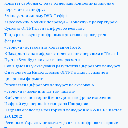
Комитет свободы слова поддержал Концепцию закона о
переходе на «цифру»
Зміни у столичному DVB-Т ефірі
Херсонський мовник погрожує «Зеонбуду» прокуратурою
Сумская ОГТРК ввела цифровое вещание
Тендер на закупку цифровых приставок проведут до
февраля
«Зеонбуд» встановить кодування Irdeto
В Закарпатье на цифровое телевидение перешла и "Тиса-1"
Пусть «Зеонбуд» покажет свои расчеты
Суд відмовив у скасуванні результатів цифрового конкурсу
С начала года Николаевская ОГТРК начала вещание в
цифровом формате
Результати цифрового конкурсу не скасовано
«Зеонбуду» замінили ще три частоти
Відбудеться повторний конкурс на цифрове мовлення
Цифра й суд: перша інстанція за Нацрадою
Нацрада оголосила повторний конкурс в МХ-5 на 169 частот
25.01.2012
Регионам Украины не хватает денег на цифровое вещание