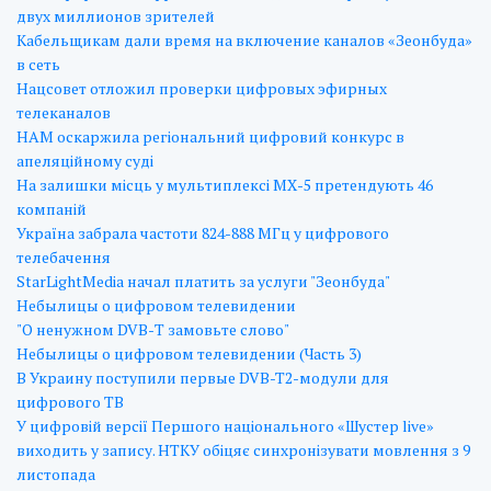
двух миллионов зрителей
Кабельщикам дали время на включение каналов «Зеонбуда»
в сеть
Нацсовет отложил проверки цифровых эфирных
телеканалов
НАМ оскаржила регіональний цифровий конкурс в
апеляційному суді
На залишки місць у мультиплексі МХ-5 претендують 46
компаній
Україна забрала частоти 824-888 МГц у цифрового
телебачення
StarLightMedia начал платить за услуги "Зеонбуда"
Небылицы о цифровом телевидении
"О ненужном DVB-Т замовьте слово"
Небылицы о цифровом телевидении (Часть 3)
В Украину поступили первые DVB-T2-модули для
цифрового ТВ
У цифровій версії Першого національного «Шустер live»
виходить у запису. НТКУ обіцяє синхронізувати мовлення з 9
листопада