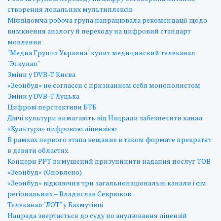
створення локальних мультиплексів
Міжвідомча робоча група напрацювала рекомендації щодо
вимкнення аналогу й переходу на цифровий стандарт
мовлення
"Медиа Группа Украина" купит медицинский телеканал
"Эскулап"
Зміни у DVB-T Києва
«Зеонбуд» не согласен с признанием себя монополистом
Зміни у DVB-T Луцька
Цифрові перспективи БТБ
Діячі культури вимагають від Нацради забезпечити канал
«Культура» цифровою ліцензією
В рамках первого этапа вещание в таком формате прекратят
в девяти областях.
Концерн РРТ вимушений призупинити надання послуг ТОВ
«Зеонбуд» (Оновлено)
«Зеонбуд» відключив три загальнонаціональні канали і сім
регіональних – Владислав Севрюков
Телеканал "ЛОТ" у Бахмутівці
Нацрада звертається до суду по анулювання ліцензій