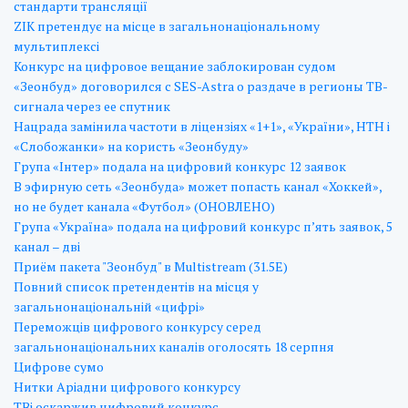
стандарти трансляції
ZIK претендує на місце в загальнонаціональному
мультиплексі
Конкурс на цифровое вещание заблокирован судом
«Зеонбуд» договорился с SES-Astra о раздаче в регионы ТВ-
сигнала через ее спутник
Нацрада замінила частоти в ліцензіях «1+1», «України», НТН і
«Слобожанки» на користь «Зеонбуду»
Група «Інтер» подала на цифровий конкурс 12 заявок
В эфирную сеть «Зеонбуда» может попасть канал «Хоккей»,
но не будет канала «Футбол» (ОНОВЛЕНО)
Група «Україна» подала на цифровий конкурс п’ять заявок, 5
канал – дві
Приём пакета "Зеонбуд" в Multistream (31.5E)
Повний список претендентів на місця у
загальнонаціональній «цифрі»
Переможців цифрового конкурсу серед
загальнонаціональних каналів оголосять 18 серпня
Цифрове сумо
Нитки Аріадни цифрового конкурсу
ТВі оскаржив цифровий конкурс