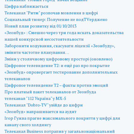
Цифра наближається
Телеканал "Ритм" розпочав мовлення в цифрі
Социальный тюнер: Получение не подTVерджено
Новий план розвитку від 01/10/2013
«Зеонбуд» : Смешно через три года искать доказательства
нашей конкурсной несостоятельности
Заборонити кодування, скасувати ліцензії «Зеонбуду»,
змінити частотне планування…
Зміни у столичному цифровому просторі (оновлено)
Цифровое телевидение Т2: и ещё раз про покрытие
«Зеонбуд» опровергает тестирование дополнительных
телеканалов
Цифровое телевидение Т2 – факты против эмоций
Про платный пакет телеканалов от Зеонбуда
телеканал "112 Україна" у МХ-5
Телеканал "Dobro-TV" увійде до цифри
«Зеонбуд» напрашивается на аудит
Ігор Гужва прагне максимального покриття у цифрі для
каналу свого холдингу
Телеканал Business потрапив у загальнонаціональний