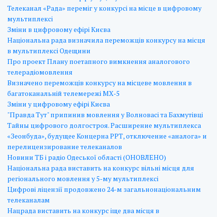
Телеканал «Рада» переміг у конкурсі на місце в цифровому
мультиплексі
Зміни в цифровому ефірі Києва
Національна рада визначила переможців конкурсу на місця
в мультиплексі Одещини
Про проект Плану поетапного вимкнення аналогового
телерадіомовлення
Визначено переможців конкурсу на місцеве мовлення в
багатоканальній телемережі МХ-5
Зміни у цифровому ефірі Києва
"Правда Тут" припинив мовлення у Волновасі та Бахмутівці
Тайны цифрового долгостроя. Расширение мультиплекса
«Зеонбуда», будущее Концерна РРТ, отключение «аналога» и
перелицензирование телеканалов
Новини ТБ і радіо Одеської області (ОНОВЛЕНО)
Національна рада виставить на конкурс вільні місця для
регіонального мовлення у 5-му мультиплексі
Цифрові ліцензії продовжено 24-м загальнонаціональним
телеканалам
Нацрада виставить на конкурс іще два місця в