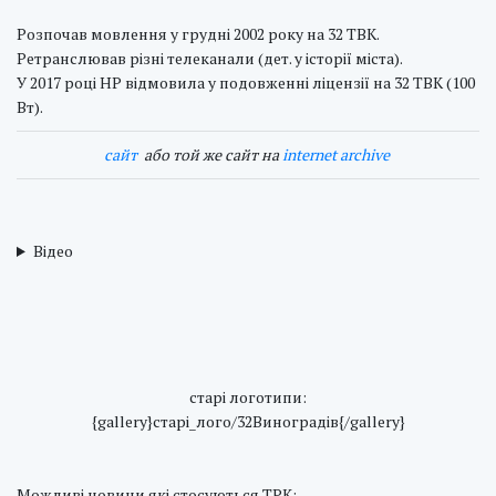
Розпочав мовлення у грудні 2002 року на 32 ТВК.
Ретранслював різні телеканали (дет. у історії міста).
У 2017 році НР відмовила у подовженні ліцензії на 32 ТВК (100
Вт).
cайт
або той же сайт на
internet archive
Відео
cтарі логотипи:
{gallery}старі_лого/32Виноградів{/gallery}
Можливі новини які стосуються ТРК: